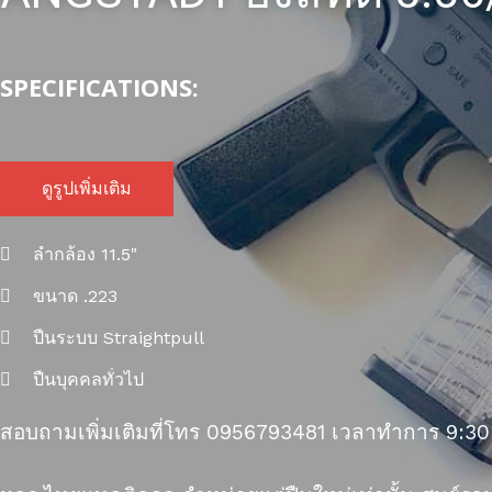
SPECIFICATIONS:
ดูรูปเพิ่มเติม
ลำกล้อง 11.5"
ขนาด .223
ปืนระบบ Straightpull
ปืนบุคคลทั่วไป
สอบถามเพิ่มเติมที่โทร 0956793481 เวลาทำการ 9:30-