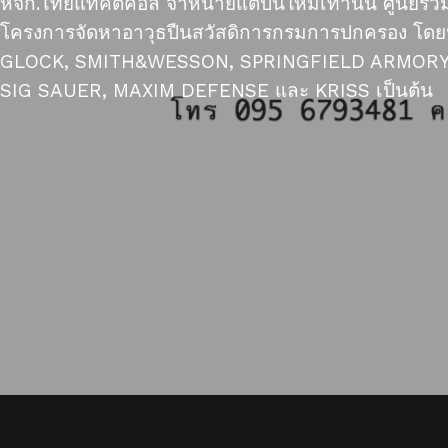
หจก.ไทยแทคติคอล จำหน่ายแต่ปืนใหม่เท่านั้น ศูนย์รวม
โครงการจัดหาอาวุธปืนสวัสดิการกรมการปกครอง โดยนำเข้
GLOCK, SMITH&WESSON, SPRINGFIELD ARMORY,
SIG SAUER, MAXIM DEFENSE และ KRISS เป็นต้น