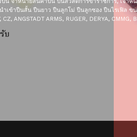
ปืน จำหน่ายสินค้าปืน ปืนสวัสดิการข้าราชการ, เจ้าหน้
าปืนสั้น ปืนยาว ปืนลูกโม่ ปืนลูกซอง ปืนไรเฟิล ขนาด 
 CZ, ANGSTADT ARMS, RUGER, DERYA, CMMG, B