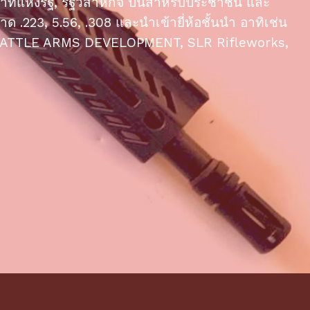
าที่แห่งรัฐ, รัฐวิสาหกิจ ปืนสำหรับประชาชน และ
.223, 5.56, .308 และนำเข้ายี่ห้อชั้นนำ อาทิเช่น
ATTLE ARMS DEVELOPMENT, SLR Rifleworks,