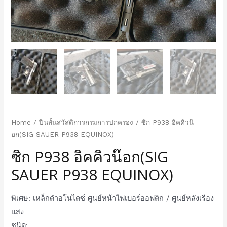
Home
/
ปืนสั้นสวัสดิการกรมการปกครอง
/ ซิก P938 อิคคิวน๊
อก(SIG SAUER P938 EQUINOX)
ซิก P938 อิคคิวน๊อก(SIG
SAUER P938 EQUINOX)
พิเศษ: เหล็กดำอโนไดซ์ ศูนย์หน้าไฟเบอร์ออฟติก / ศูนย์หลังเรือง
แสง
ชนิด: