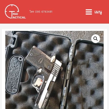
Skip
to
เมนู
โทร 095 6793481
MAIN
content
MENU