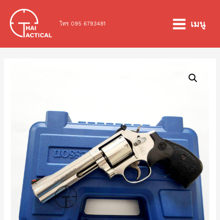
Skip
to
เมนู
โทร 095 6793481
MAIN
content
MENU