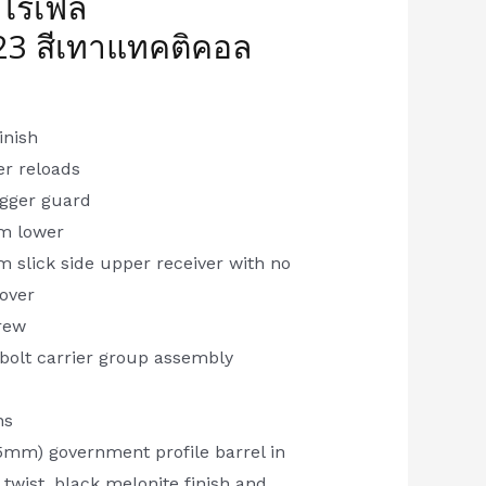
 ไรเฟิล
23 สีเทาแทคติคอล
inish
er reloads
igger guard
um lower
 slick side upper receiver with no
cover
rew
bolt carrier group assembly
ns
5mm) government profile barrel in
twist, black melonite finish and