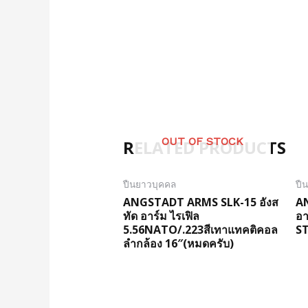
OUT OF STOCK
RELATED PRODUCTS
ปืนยาวบุคคล
ปื
ANGSTADT ARMS SLK-15 อังส
A
ทัด อาร์ม ไรเฟิล
อา
5.56NATO/.223สีเทาแทคติคอล
S
ลำกล้อง 16″(หมดครับ)