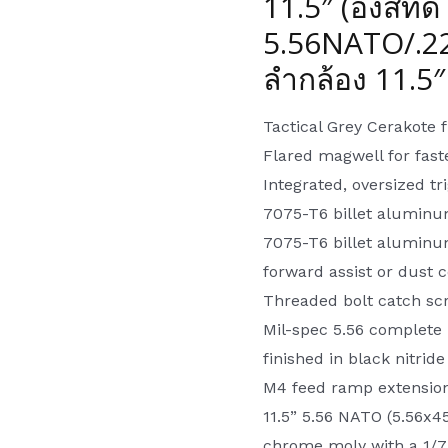
11.5″ (อังสทัด
5.56NATO/.2
ลำกล้อง 11.5″
Tactical Grey Cerakote f
Flared magwell for fast
Integrated, oversized tr
7075-T6 billet alumin
7075-T6 billet aluminum
forward assist or dust 
Threaded bolt catch sc
Mil-spec 5.56 complete 
finished in black nitride
M4 feed ramp extensio
11.5” 5.56 NATO (5.56x4
chrome moly with a 1/7 