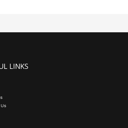
UL LINKS
s
 Us