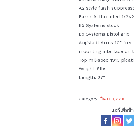
A2 style flash suppress
Barrel is threaded 1/2×
B5 Systems stock
B5 Systems pistol grip
Angstadt Arms 10” free
mounting interface on th
Top mil-spec 1913 picati
Weight: 5lbs
Length: 27″
Category:
ปืนยาวบุคคล
แชร์เพื่อป