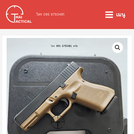
Skip
to
เมนู
โทร 095 6793481
MAIN
content
MENU