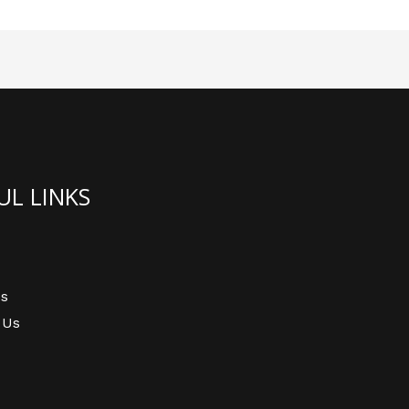
UL LINKS
s
 Us