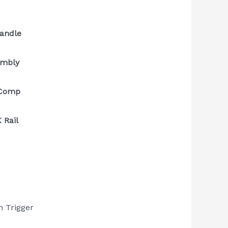
Handle
embly
 Comp
 Rail
h Trigger