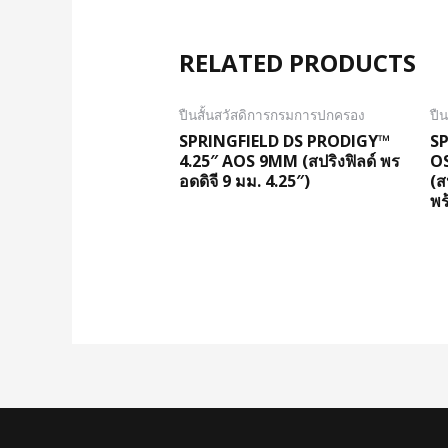
RELATED PRODUCTS
ปืนสั้นสวัสดิการกรมการปกครอง
ปื
SPRINGFIELD DS PRODIGY™
S
4.25″ AOS 9MM (สปริงฟิลด์ พร
O
อดดิจี 9 มม. 4.25″)
(ส
พร