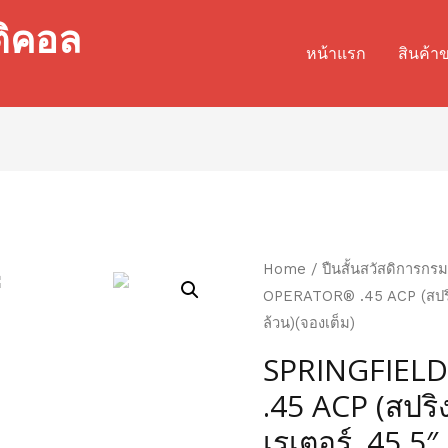
ติคอล
หน้าแรก
สินค้า
Home
/
ปืนสั้นสวัสดิการก
OPERATOR® .45 ACP (สปริงฟ
ล้วน)(จองเต็ม)
SPRINGFIEL
.45 ACP (สปริ
เรเตอร์ .45 5″