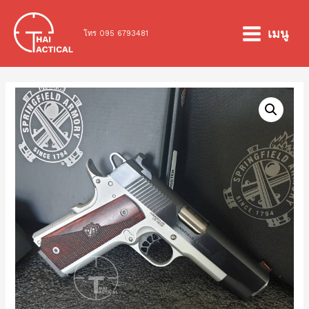
Skip
to
เมนู
โทร 095 6793481
MAIN
content
MENU